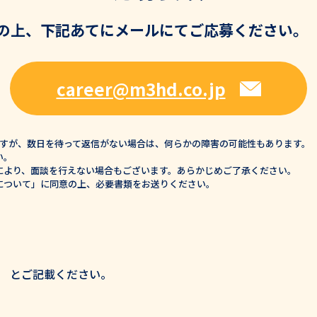
エムスリーヘルスデザイン成長への仕組み
の上、下記あてにメールにてご応募ください。
拓く。
評価制度
career@m3hd.co.jp
キャリアパス
働く環境・福利厚生
ますが、数日を待って返信がない場合は、何らかの障害の可能性もあります。
数字で見るエムスリーヘルスデザイン
い。
により、面談を行えない場合もございます。あらかじめご了承ください。
について」に同意の上、必要書類をお送りください。
イバシーポリシー
名 とご記載ください。