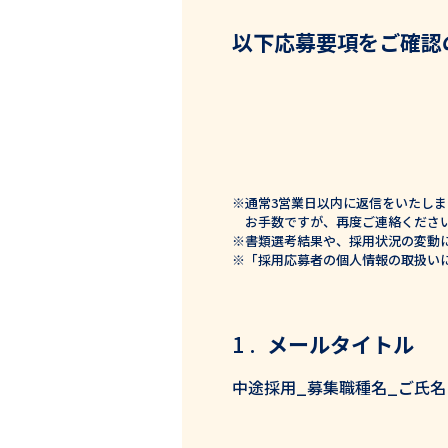
Health Design
以下応募要項をご確認
データ活用とグループ連携で、次代の健康経営を切り
※通常3営業日以内に返信をいたし
お手数ですが、再度ご連絡くださ
※書類選考結果や、採用状況の変動
※「採用応募者の個人情報の取扱い
コーポレートサイト
エムスリーグループについて
プラ
メールタイトル
中途採用_募集職種名_ご氏