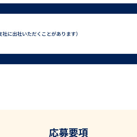
Message
支社に出社いただくことがあります）
メッセージ
MESSAGE01：
ヘルスケアITで未来を拓き、社会課
題解決へ
MESSAGE02：
健康面から社会に貢献できる
MESSAGE03：
自分の可能性を広げるチャンス
MESSAGE04：
働く環境は大きな魅力
応募要項
Growth