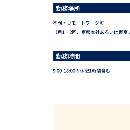
勤務場所
不問・リモートワーク可
Top
（月1‐2回、京都本社あるいは東京
トップ
勤務時間
Values
9:00-18:00※休憩1時間含む
バリュー
VALUE01：
人生100年時代が求めるもの。
VALUE02：
ヘルスケア業界のDXをリードする。
VALUE03：
エムスリーだからできること。